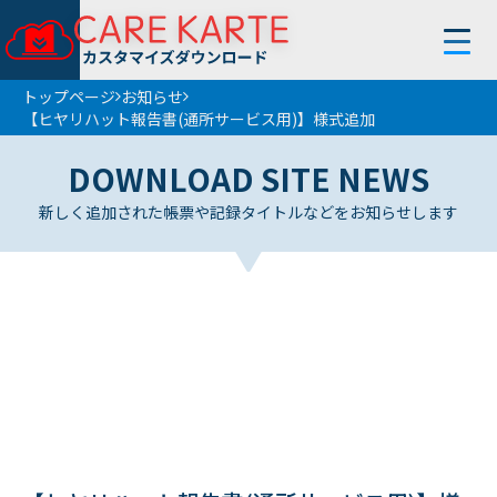
トップページ
お知らせ
【ヒヤリハット報告書(通所サービス用)】様式追加
トップページ
DOWNLOAD SITE NEWS
使い方
新しく追加された帳票や記録タイトルなどをお知らせします
お知らせ
フィルター
条件解除
サービス
帳 票
地 域