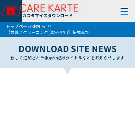
トップページ
お知らせ
【栄養スクリーニング(障害通所)】様式追加
トップページ
DOWNLOAD SITE NEWS
使い方
新しく追加された帳票や記録タイトルなどをお知らせします
お知らせ
フィルター
条件解除
サービス
帳 票
地 域