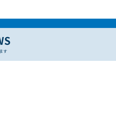
WS
ます