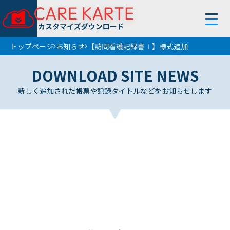
【訪問看護記録書Ⅰ】様式追加
トップページ
お知らせ
トップページ
DOWNLOAD SITE NEWS
使い方
新しく追加された帳票や記録タイトルなどをお知らせします
お知らせ
フィルター
条件解除
サービス
帳 票
地 域