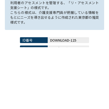
利用者のアセスメントを管理する、「リ・アセスメント
支援シート」の様式です。

こちらの様式は、介護支援専門員が把握している情報を
もとにニーズを導き出せるように作成された東京都の推奨
様式です。
ID番号
DOWNLOAD-125
公開日
2024年10月31日
サイズ
A3
枚数
4枚
サービス
介護
メニュー
ケアプラン管理
ケアマネ業務管理(居宅)
セット内容
帳票
設定ファイル