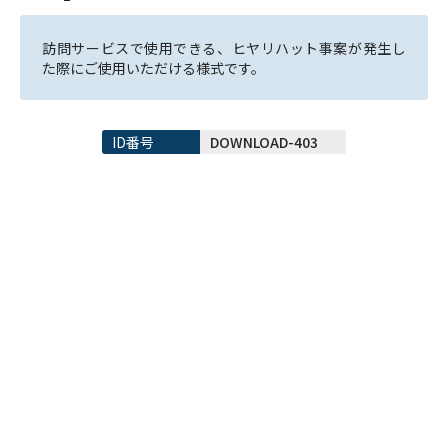
訪問サービスで使用できる、ヒヤリハット事案が発生し
ID番号
DOWNLOAD-403
公開日
2025年09月26日
サイズ
A4
枚数
1枚
サービス
介護
メニュー
リスクマネジメント
セット内容
帳票
設定ファイル
ダウンロード